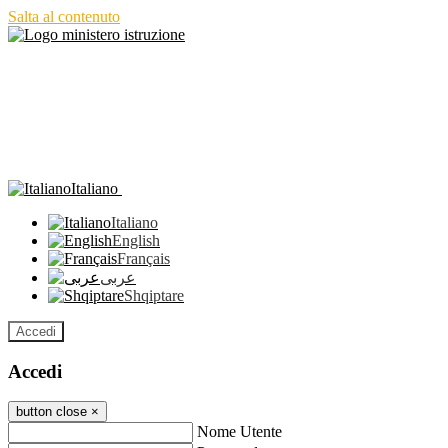
Salta al contenuto
Italiano
Italiano
English
Français
عربى
Shqiptare
Accedi
Accedi
button close
×
Nome Utente