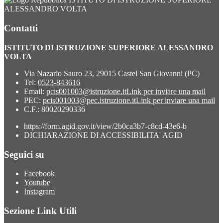
ALESSANDRO VOLTA
Contatti
ISTITUTO DI ISTRUZIONE SUPERIORE ALESSANDRO
VOLTA
Via Nazario Sauro 23, 29015 Castel San Giovanni (PC)
Tel:
0523-843616
Email:
pcis001003@istruzione.it
Link per inviare una mail
PEC:
pcis001003@pec.istruzione.it
Link per inviare una mail
C.F.: 80020290336
https://form.agid.gov.it/view/2b0ca3b7-c8cd-43e6-b
DICHIARAZIONE DI ACCESSIBILITA' AGID
Seguici su
Facebook
Youtube
Instagram
Sezione Link Utili