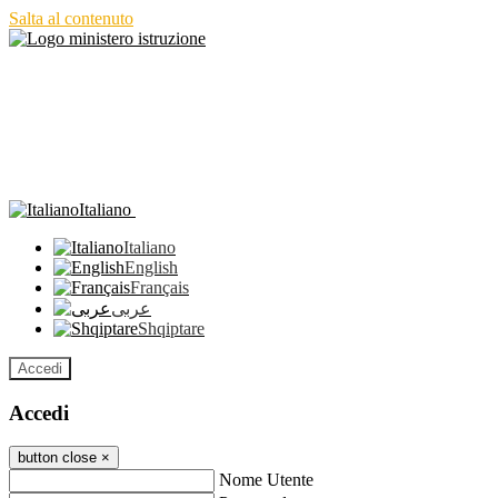
Salta al contenuto
Italiano
Italiano
English
Français
عربى
Shqiptare
Accedi
Accedi
button close
×
Nome Utente