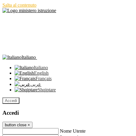
Salta al contenuto
Italiano
Italiano
English
Français
عربى
Shqiptare
Accedi
Accedi
button close
×
Nome Utente