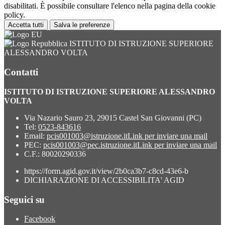
disabilitati. È possibile consultare l'elenco nella pagina della cookie
policy.
Accetta tutti
Salva le preferenze
ISTITUTO DI ISTRUZIONE SUPERIORE
ALESSANDRO VOLTA
Contatti
ISTITUTO DI ISTRUZIONE SUPERIORE ALESSANDRO
VOLTA
Via Nazario Sauro 23, 29015 Castel San Giovanni (PC)
Tel:
0523-843616
Email:
pcis001003@istruzione.it
Link per inviare una mail
PEC:
pcis001003@pec.istruzione.it
Link per inviare una mail
C.F.: 80020290336
https://form.agid.gov.it/view/2b0ca3b7-c8cd-43e6-b
DICHIARAZIONE DI ACCESSIBILITA' AGID
Seguici su
Facebook