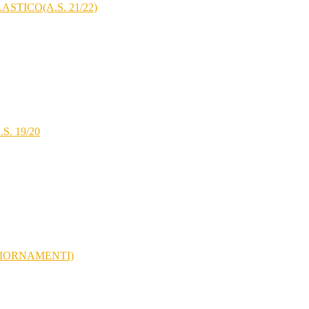
STICO(A.S. 21/22)
. 19/20
GGIORNAMENTI)