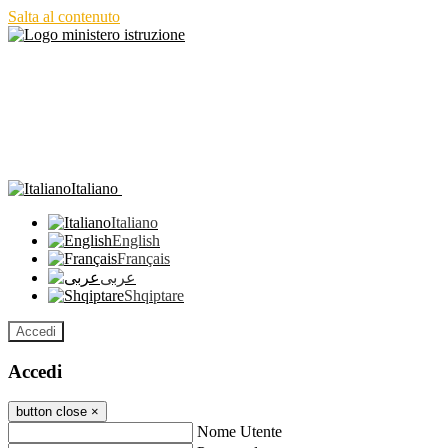
Salta al contenuto
Italiano
Italiano
English
Français
عربى
Shqiptare
Accedi
Accedi
button close
×
Nome Utente