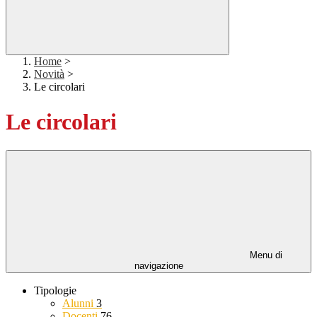
Home
>
Novità
>
Le circolari
Le circolari
Menu di
navigazione
Tipologie
Alunni
3
Docenti
76