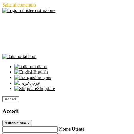
Salta al contenuto
Italiano
Italiano
English
Français
عربى
Shqiptare
Accedi
Accedi
button close
×
Nome Utente