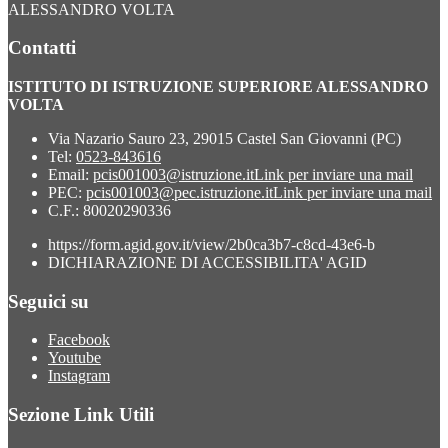
ALESSANDRO VOLTA
Contatti
ISTITUTO DI ISTRUZIONE SUPERIORE ALESSANDRO
VOLTA
Via Nazario Sauro 23, 29015 Castel San Giovanni (PC)
Tel:
0523-843616
Email:
pcis001003@istruzione.it
Link per inviare una mail
PEC:
pcis001003@pec.istruzione.it
Link per inviare una mail
C.F.: 80020290336
https://form.agid.gov.it/view/2b0ca3b7-c8cd-43e6-b
DICHIARAZIONE DI ACCESSIBILITA' AGID
Seguici su
Facebook
Youtube
Instagram
Sezione Link Utili