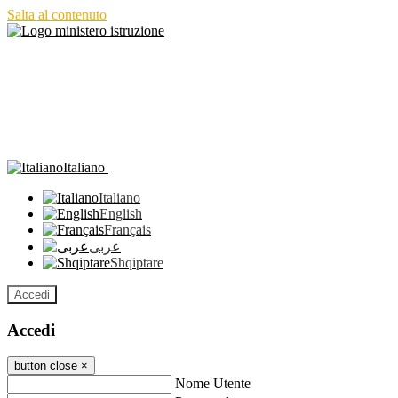
Salta al contenuto
Italiano
Italiano
English
Français
عربى
Shqiptare
Accedi
Accedi
button close
×
Nome Utente