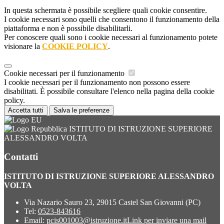
In questa schermata è possibile scegliere quali cookie consentire.
I cookie necessari sono quelli che consentono il funzionamento della
piattaforma e non è possibile disabilitarli.
Per conoscere quali sono i cookie necessari al funzionamento potete
visionare la
COOKIE POLICY
.
Cookie necessari per il funzionamento
I cookie necessari per il funzionamento non possono essere
disabilitati. È possibile consultare l'elenco nella pagina della cookie
policy.
Accetta tutti
Salva le preferenze
ISTITUTO DI ISTRUZIONE SUPERIORE
ALESSANDRO VOLTA
Contatti
ISTITUTO DI ISTRUZIONE SUPERIORE ALESSANDRO
VOLTA
Via Nazario Sauro 23, 29015 Castel San Giovanni (PC)
Tel:
0523-843616
Email:
pcis001003@istruzione.it
Link per inviare una mail