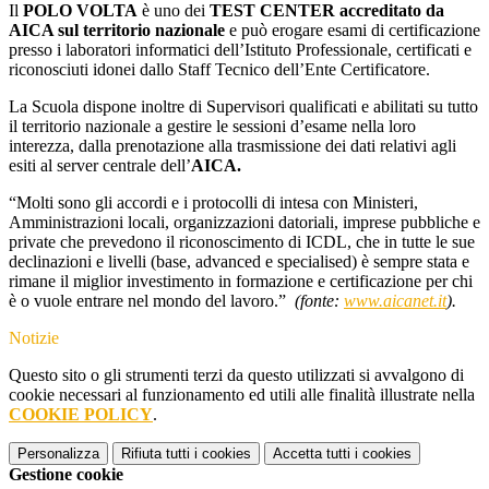
Il
POLO VOLTA
è uno dei
TEST CENTER
accreditato da
AICA sul territorio nazionale
e può erogare esami di certificazione
presso i laboratori informatici dell’Istituto Professionale, certificati e
riconosciuti idonei dallo Staff Tecnico dell’Ente Certificatore.
La Scuola dispone inoltre di Supervisori qualificati e abilitati su tutto
il territorio nazionale a gestire le sessioni d’esame nella loro
interezza, dalla prenotazione alla trasmissione dei dati relativi agli
esiti al server centrale dell’
AICA.
“Molti sono gli accordi e i protocolli di intesa con Ministeri,
Amministrazioni locali, organizzazioni datoriali, imprese pubbliche e
private che prevedono il riconoscimento di ICDL, che in tutte le sue
declinazioni e livelli (base, advanced e specialised) è sempre stata e
rimane il miglior investimento in formazione e certificazione per chi
è o vuole entrare nel mondo del lavoro.”
(fonte:
www.aicanet.it
).
Notizie
Questo sito o gli strumenti terzi da questo utilizzati si avvalgono di
cookie necessari al funzionamento ed utili alle finalità illustrate nella
COOKIE POLICY
.
Personalizza
Rifiuta tutti
i cookies
Accetta tutti
i cookies
Gestione cookie