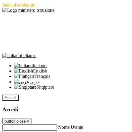
Salta al contenuto
Italiano
Italiano
English
Français
عربى
Shqiptare
Accedi
Accedi
button close
×
Nome Utente