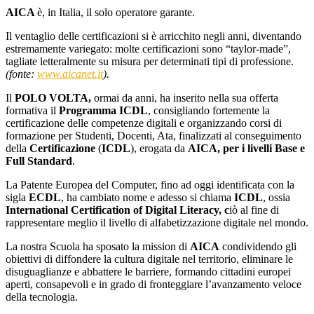
AICA
è, in Italia, il solo operatore garante.
Il ventaglio delle certificazioni si è arricchito negli anni, diventando
estremamente variegato: molte certificazioni sono “taylor-made”,
tagliate letteralmente su misura per determinati tipi di professione.
(fonte:
www.aicanet.it
).
Il
POLO VOLTA,
ormai da anni, ha inserito nella sua offerta
formativa il
Programma ICDL
, consigliando fortemente la
certificazione delle competenze digitali e organizzando corsi di
formazione per Studenti, Docenti, Ata, finalizzati al conseguimento
della
Certificazione
(
ICDL
), erogata da
AICA, per i livelli Base e
Full Standard
.
La Patente Europea del Computer, fino ad oggi identificata con la
sigla
ECDL
, ha cambiato nome e adesso si chiama
ICDL
, ossia
International Certification of Digital Literacy, c
iò al fine di
rappresentare meglio il livello di alfabetizzazione digitale nel mondo.
La nostra Scuola ha sposato la mission di
AICA
condividendo gli
obiettivi di diffondere la cultura digitale nel territorio, eliminare le
disuguaglianze e abbattere le barriere, formando cittadini europei
aperti, consapevoli e in grado di fronteggiare l’avanzamento veloce
della tecnologia.