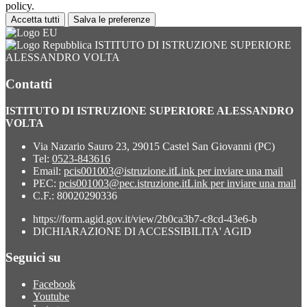
policy.
Accetta tutti
Salva le preferenze
ISTITUTO DI ISTRUZIONE SUPERIORE
ALESSANDRO VOLTA
Contatti
ISTITUTO DI ISTRUZIONE SUPERIORE ALESSANDRO
VOLTA
Via Nazario Sauro 23, 29015 Castel San Giovanni (PC)
Tel:
0523-843616
Email:
pcis001003@istruzione.it
Link per inviare una mail
PEC:
pcis001003@pec.istruzione.it
Link per inviare una mail
C.F.: 80020290336
https://form.agid.gov.it/view/2b0ca3b7-c8cd-43e6-b
DICHIARAZIONE DI ACCESSIBILITA' AGID
Seguici su
Facebook
Youtube