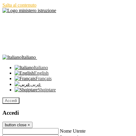
Salta al contenuto
Italiano
Italiano
English
Français
عربى
Shqiptare
Accedi
Accedi
button close
×
Nome Utente