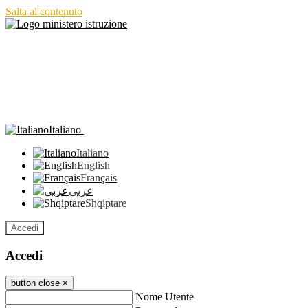
Salta al contenuto
Italiano
Italiano
English
Français
عربى
Shqiptare
Accedi
Accedi
button close
×
Nome Utente