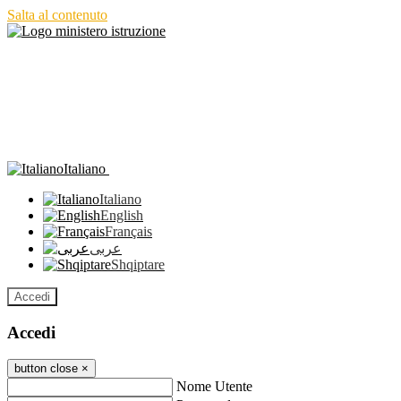
Salta al contenuto
Italiano
Italiano
English
Français
عربى
Shqiptare
Accedi
Accedi
button close
×
Nome Utente