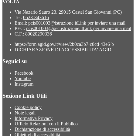
VOLTA
Via Nazario Sauro 23, 29015 Castel San Giovanni (PC)
Tel:
0523-843616
Email:
pcis001003@istruzione.it
Link per inviare una mail
PEC:
pcis001003@pec.istruzione.it
Link per inviare una mail
C.F.: 80020290336
https://form.agid.gov.it/view/2b0ca3b7-c8cd-43e6-b
DICHIARAZIONE DI ACCESSIBILITA' AGID
Seguici su
Facebook
Youtube
Instagram
Sezione Link Utili
Cookie policy
Note legali
Informativa Privacy
Ufficio Relazioni con il Pubblico
Dichiarazione di accessibilità
Obiettivi di accessibilità