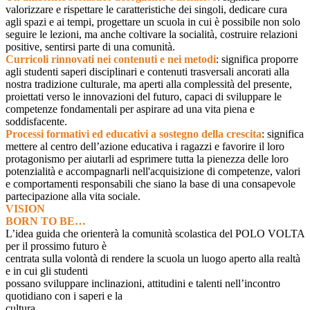
valorizzare e rispettare le caratteristiche dei singoli, dedicare cura
agli spazi e ai tempi, progettare un scuola in cui è possibile non solo
seguire le lezioni, ma anche coltivare la socialità, costruire relazioni
positive, sentirsi parte di una comunità.
Curricoli rinnovati nei contenuti e nei metodi
: significa proporre
agli studenti saperi disciplinari e contenuti trasversali ancorati alla
nostra tradizione culturale, ma aperti alla complessità del presente,
proiettati verso le innovazioni del futuro, capaci di sviluppare le
competenze fondamentali per aspirare ad una vita piena e
soddisfacente.
Processi formativi ed educativi a sostegno della crescita
: significa
mettere al centro dell’azione educativa i ragazzi e favorire il loro
protagonismo per aiutarli ad esprimere tutta la pienezza delle loro
potenzialità e accompagnarli nell'acquisizione di competenze, valori
e comportamenti responsabili che siano la base di una consapevole
partecipazione alla vita sociale.
VISION
BORN TO BE…
L’idea guida che orienterà la comunità scolastica del POLO VOLTA
per il prossimo futuro è
centrata sulla volontà di rendere la scuola un luogo aperto alla realtà
e in cui gli studenti
possano sviluppare inclinazioni, attitudini e talenti nell’incontro
quotidiano con i saperi e la
cultura.