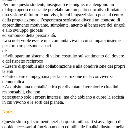
Per fare questo studenti, insegnanti e famiglie, mantengono un
dialogo aperto e costante per elaborare un patto educativo fondato su
una visione di futuro condivisa, in cui i ragazzi siano posti al centro
della progettazione e l’esperienza scolastica diventi un contesto di
apprendimento motivante, stimolante, attento al benessere dei singoli
e allo sviluppo globale
ed armonico della personalità.
La scuola vuole essere una comunità viva in cui si impara insieme
per formare persone capaci
di:
• Sviluppare un sistema di valori costruito sul sentimento del dovere
e del rispetto reciproco
• Essere disponibili alla collaborazione e alla condivisione dei propri
talenti
• Partecipare e impegnarsi per la costruzione della convivenza
democratica
• Acquisire una mentalità etica per diventare lavoratori e cittadini
responsabili, che non
perseguano solo i propri interessi, ma che abbiano a cuore la società
in cui vivono e le sorti del pianeta.
Notizie
Questo sito o gli strumenti terzi da questo utilizzati si avvalgono di
cookie necessari al funzionamento ed utili alle finalità illustrate nella