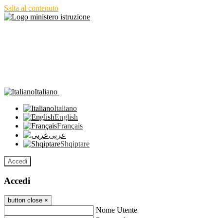
Salta al contenuto
Italiano
Italiano
English
Français
عربى
Shqiptare
Accedi
Accedi
button close
×
Nome Utente