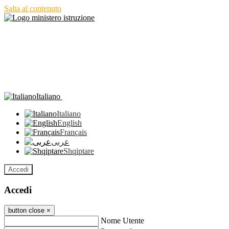
Salta al contenuto
Italiano
Italiano
English
Français
عربى
Shqiptare
Accedi
Accedi
button close
×
Nome Utente