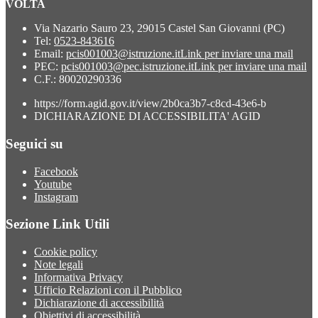
VOLTA
Via Nazario Sauro 23, 29015 Castel San Giovanni (PC)
Tel:
0523-843616
Email:
pcis001003@istruzione.it
Link per inviare una mail
PEC:
pcis001003@pec.istruzione.it
Link per inviare una mail
C.F.: 80020290336
https://form.agid.gov.it/view/2b0ca3b7-c8cd-43e6-b
DICHIARAZIONE DI ACCESSIBILITA' AGID
Seguici su
Facebook
Youtube
Instagram
Sezione Link Utili
Cookie policy
Note legali
Informativa Privacy
Ufficio Relazioni con il Pubblico
Dichiarazione di accessibilità
Obiettivi di accessibilità