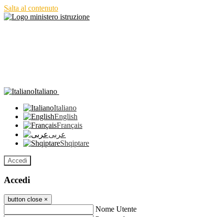
Salta al contenuto
Italiano
Italiano
English
Français
عربى
Shqiptare
Accedi
Accedi
button close
×
Nome Utente