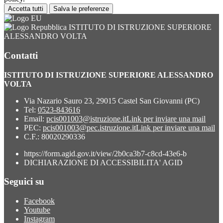
Accetta tutti
Salva le preferenze
ISTITUTO DI ISTRUZIONE SUPERIORE
ALESSANDRO VOLTA
Contatti
ISTITUTO DI ISTRUZIONE SUPERIORE ALESSANDRO
VOLTA
Via Nazario Sauro 23, 29015 Castel San Giovanni (PC)
Tel:
0523-843616
Email:
pcis001003@istruzione.it
Link per inviare una mail
PEC:
pcis001003@pec.istruzione.it
Link per inviare una mail
C.F.: 80020290336
https://form.agid.gov.it/view/2b0ca3b7-c8cd-43e6-b
DICHIARAZIONE DI ACCESSIBILITA' AGID
Seguici su
Facebook
Youtube
Instagram