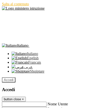
Salta al contenuto
Italiano
Italiano
English
Français
عربى
Shqiptare
Accedi
Accedi
button close
×
Nome Utente