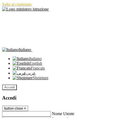
Salta al contenuto
Italiano
Italiano
English
Français
عربى
Shqiptare
Accedi
Accedi
button close
×
Nome Utente