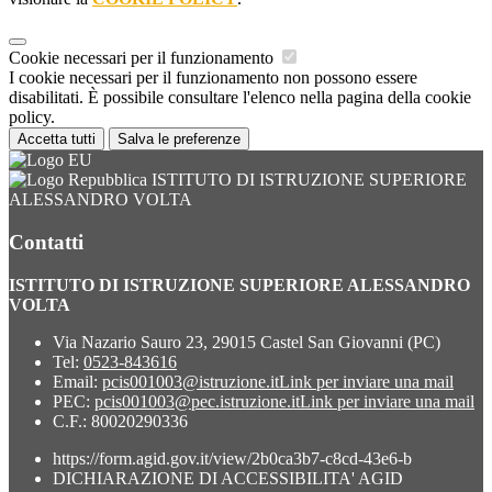
Cookie necessari per il funzionamento
I cookie necessari per il funzionamento non possono essere
disabilitati. È possibile consultare l'elenco nella pagina della cookie
policy.
Accetta tutti
Salva le preferenze
ISTITUTO DI ISTRUZIONE SUPERIORE
ALESSANDRO VOLTA
Contatti
ISTITUTO DI ISTRUZIONE SUPERIORE ALESSANDRO
VOLTA
Via Nazario Sauro 23, 29015 Castel San Giovanni (PC)
Tel:
0523-843616
Email:
pcis001003@istruzione.it
Link per inviare una mail
PEC:
pcis001003@pec.istruzione.it
Link per inviare una mail
C.F.: 80020290336
https://form.agid.gov.it/view/2b0ca3b7-c8cd-43e6-b
DICHIARAZIONE DI ACCESSIBILITA' AGID