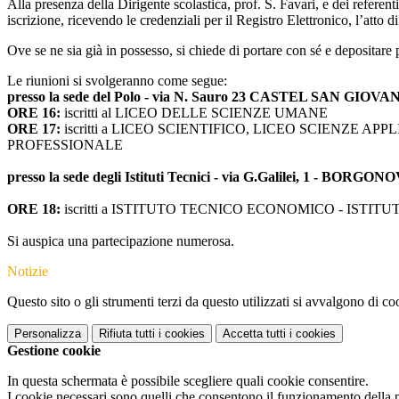
Alla presenza della Dirigente scolastica, prof. S. Favari, e dei referen
iscrizione, ricevendo le credenziali per il Registro Elettronico, l’atto di
Ove se ne sia già in possesso, si chiede di portare con sé e depositare
Le riunioni si svolgeranno come segue:
presso la sede del Polo - via N. Sauro 23 CASTEL SAN GIOVA
ORE 16:
iscritti al
LICEO DELLE SCIENZE UMANE
ORE 17:
iscritti a
LICEO SCIENTIFICO, LICEO SCIENZE APP
PROFESSIONALE
presso la sede degli Istituti Tecnici - via G.Galilei, 1 - BO
ORE 18:
iscritti a ISTITUTO TECNICO ECONOMICO - ISTITU
Si auspica una partecipazione numerosa.
Notizie
Questo sito o gli strumenti terzi da questo utilizzati si avvalgono di coo
Personalizza
Rifiuta tutti
i cookies
Accetta tutti
i cookies
Gestione cookie
In questa schermata è possibile scegliere quali cookie consentire.
I cookie necessari sono quelli che consentono il funzionamento della pi