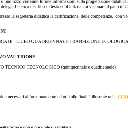
ti di indirizzo verranno fornite informazioni sulla progettazione didattic
 delega, l’elenco dei libri di testo ed il link da cui visionare il patto di 
 presso la segreteria didattica la certificazione delle competenze, con vo
NNI
LICATE - LICEO QUADRIENNALE TRANSIZIONE ECOLOGICA E
RGONOVO VAL TIDONE
TO TECNICO TECNOLOGICO (quinquennale e quadriennale)
kie necessari al funzionamento ed utili alle finalità illustrate nella
COO
attaforma e non è possibile disabilitarli.