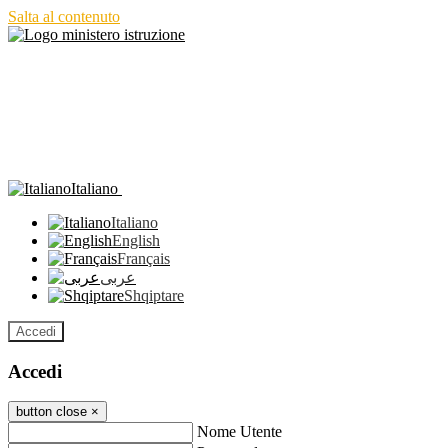
Salta al contenuto
Italiano
Italiano
English
Français
عربى
Shqiptare
Accedi
Accedi
button close
×
Nome Utente