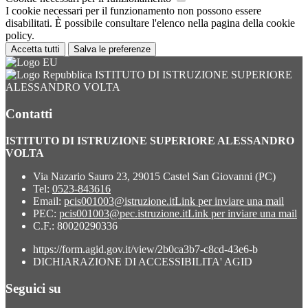
I cookie necessari per il funzionamento non possono essere
disabilitati. È possibile consultare l'elenco nella pagina della cookie
policy.
Accetta tutti
Salva le preferenze
ISTITUTO DI ISTRUZIONE SUPERIORE
ALESSANDRO VOLTA
Contatti
ISTITUTO DI ISTRUZIONE SUPERIORE ALESSANDRO
VOLTA
Via Nazario Sauro 23, 29015 Castel San Giovanni (PC)
Tel:
0523-843616
Email:
pcis001003@istruzione.it
Link per inviare una mail
PEC:
pcis001003@pec.istruzione.it
Link per inviare una mail
C.F.: 80020290336
https://form.agid.gov.it/view/2b0ca3b7-c8cd-43e6-b
DICHIARAZIONE DI ACCESSIBILITA' AGID
Seguici su