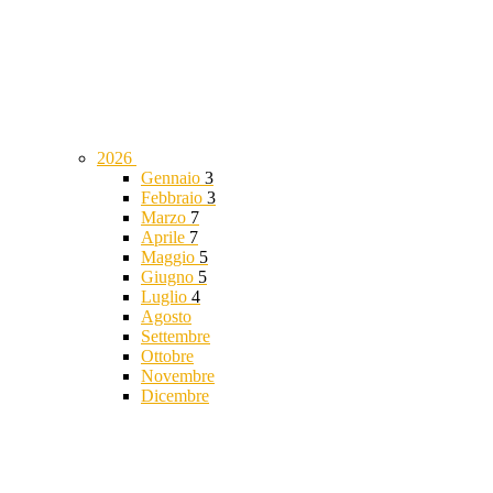
2026
Gennaio
3
Febbraio
3
Marzo
7
Aprile
7
Maggio
5
Giugno
5
Luglio
4
Agosto
Settembre
Ottobre
Novembre
Dicembre