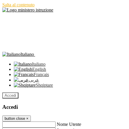
Salta al contenuto
Italiano
Italiano
English
Français
عربى
Shqiptare
Accedi
Accedi
button close
×
Nome Utente