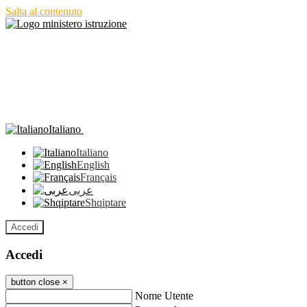
Salta al contenuto
Italiano
Italiano
English
Français
عربى
Shqiptare
Accedi
Accedi
button close
×
Nome Utente