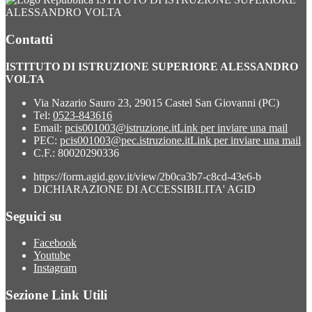
ALESSANDRO VOLTA
Contatti
ISTITUTO DI ISTRUZIONE SUPERIORE ALESSANDRO
VOLTA
Via Nazario Sauro 23, 29015 Castel San Giovanni (PC)
Tel:
0523-843616
Email:
pcis001003@istruzione.it
Link per inviare una mail
PEC:
pcis001003@pec.istruzione.it
Link per inviare una mail
C.F.: 80020290336
https://form.agid.gov.it/view/2b0ca3b7-c8cd-43e6-b
DICHIARAZIONE DI ACCESSIBILITA' AGID
Seguici su
Facebook
Youtube
Instagram
Sezione Link Utili