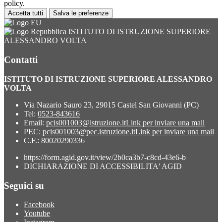
policy.
Accetta tutti
Salva le preferenze
ISTITUTO DI ISTRUZIONE SUPERIORE
ALESSANDRO VOLTA
Contatti
ISTITUTO DI ISTRUZIONE SUPERIORE ALESSANDRO
VOLTA
Via Nazario Sauro 23, 29015 Castel San Giovanni (PC)
Tel:
0523-843616
Email:
pcis001003@istruzione.it
Link per inviare una mail
PEC:
pcis001003@pec.istruzione.it
Link per inviare una mail
C.F.: 80020290336
https://form.agid.gov.it/view/2b0ca3b7-c8cd-43e6-b
DICHIARAZIONE DI ACCESSIBILITA' AGID
Seguici su
Facebook
Youtube