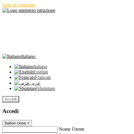
Salta al contenuto
Italiano
Italiano
English
Français
عربى
Shqiptare
Accedi
Accedi
button close
×
Nome Utente