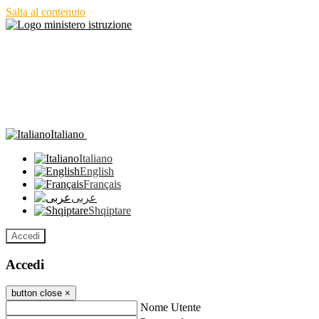
Salta al contenuto
Italiano
Italiano
English
Français
عربى
Shqiptare
Accedi
Accedi
button close
×
Nome Utente