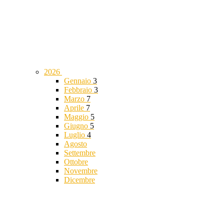
2026
Gennaio
3
Febbraio
3
Marzo
7
Aprile
7
Maggio
5
Giugno
5
Luglio
4
Agosto
Settembre
Ottobre
Novembre
Dicembre