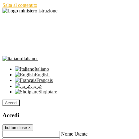
Salta al contenuto
Italiano
Italiano
English
Français
عربى
Shqiptare
Accedi
Accedi
button close
×
Nome Utente