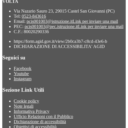
VOLTA
Via Nazario Sauro 23, 29015 Castel San Giovanni (PC)
Tel:
0523-843616
Email:
pcis001003@istruzione.it
Link per inviare una mail
PEC:
pcis001003@pec.istruzione.it
Link per inviare una mail
C.F.: 80020290336
https://form.agid.gov.it/view/2b0ca3b7-c8cd-43e6-b
DICHIARAZIONE DI ACCESSIBILITA' AGID
Seguici su
Facebook
Youtube
Instagram
Sezione Link Utili
Cookie policy
Note legali
Informativa Privacy
Ufficio Relazioni con il Pubblico
Dichiarazione di accessibilità
Obiettivi di accessibilità