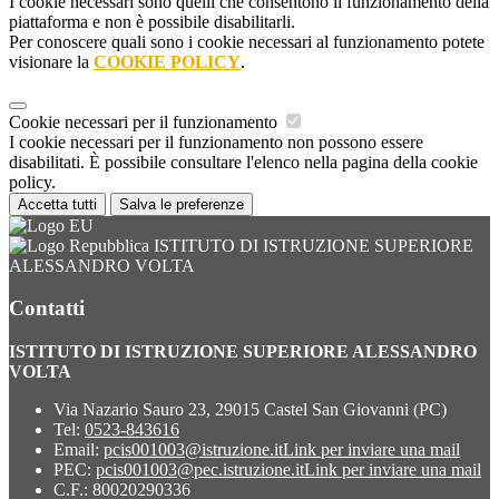
I cookie necessari sono quelli che consentono il funzionamento della
piattaforma e non è possibile disabilitarli.
Per conoscere quali sono i cookie necessari al funzionamento potete
visionare la
COOKIE POLICY
.
Cookie necessari per il funzionamento
I cookie necessari per il funzionamento non possono essere
disabilitati. È possibile consultare l'elenco nella pagina della cookie
policy.
Accetta tutti
Salva le preferenze
ISTITUTO DI ISTRUZIONE SUPERIORE
ALESSANDRO VOLTA
Contatti
ISTITUTO DI ISTRUZIONE SUPERIORE ALESSANDRO
VOLTA
Via Nazario Sauro 23, 29015 Castel San Giovanni (PC)
Tel:
0523-843616
Email:
pcis001003@istruzione.it
Link per inviare una mail
PEC:
pcis001003@pec.istruzione.it
Link per inviare una mail
C.F.: 80020290336