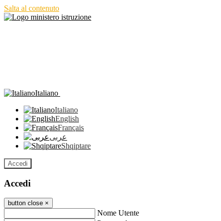
Salta al contenuto
Italiano
Italiano
English
Français
عربى
Shqiptare
Accedi
Accedi
button close
×
Nome Utente