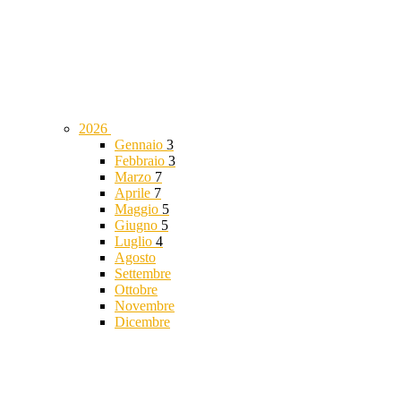
2026
Gennaio
3
Febbraio
3
Marzo
7
Aprile
7
Maggio
5
Giugno
5
Luglio
4
Agosto
Settembre
Ottobre
Novembre
Dicembre