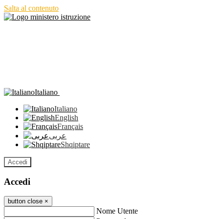
Salta al contenuto
Italiano
Italiano
English
Français
عربى
Shqiptare
Accedi
Accedi
button close
×
Nome Utente