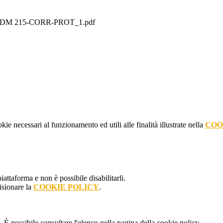
M 215-CORR-PROT_1.pdf
kie necessari al funzionamento ed utili alle finalità illustrate nella
COO
attaforma e non è possibile disabilitarli.
isionare la
COOKIE POLICY
.
 È possibile consultare l'elenco nella pagina della cookie policy.