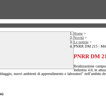
Home
>
Novità
>
Le notizie
>
PNRR DM 215 - M4C
PNRR DM 215
Realizzazione campus 
Industria 4.0, in attu
 cablaggio, nuovi ambienti di apprendimento e laboratori” nell’ambito 
o)