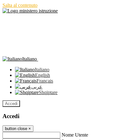
Salta al contenuto
Italiano
Italiano
English
Français
عربى
Shqiptare
Accedi
Accedi
button close
×
Nome Utente