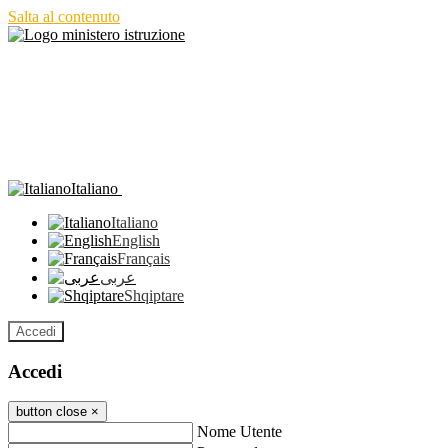
Salta al contenuto
Italiano
Italiano
English
Français
عربى
Shqiptare
Accedi
Accedi
button close
×
Nome Utente