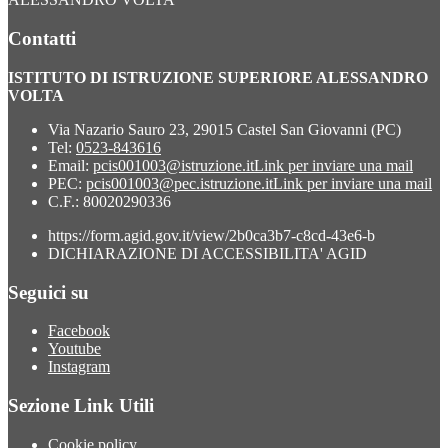
Contatti
ISTITUTO DI ISTRUZIONE SUPERIORE ALESSANDRO
VOLTA
Via Nazario Sauro 23, 29015 Castel San Giovanni (PC)
Tel:
0523-843616
Email:
pcis001003@istruzione.it
Link per inviare una mail
PEC:
pcis001003@pec.istruzione.it
Link per inviare una mail
C.F.: 80020290336
https://form.agid.gov.it/view/2b0ca3b7-c8cd-43e6-b
DICHIARAZIONE DI ACCESSIBILITA' AGID
Seguici su
Facebook
Youtube
Instagram
Sezione Link Utili
Cookie policy