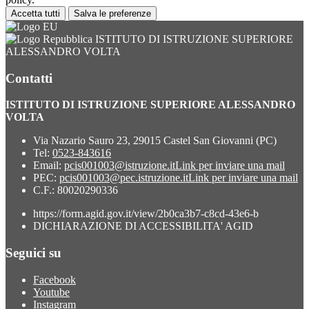
Accetta tutti
Salva le preferenze
ISTITUTO DI ISTRUZIONE SUPERIORE
ALESSANDRO VOLTA
Contatti
ISTITUTO DI ISTRUZIONE SUPERIORE ALESSANDRO
VOLTA
Via Nazario Sauro 23, 29015 Castel San Giovanni (PC)
Tel:
0523-843616
Email:
pcis001003@istruzione.it
Link per inviare una mail
PEC:
pcis001003@pec.istruzione.it
Link per inviare una mail
C.F.: 80020290336
https://form.agid.gov.it/view/2b0ca3b7-c8cd-43e6-b
DICHIARAZIONE DI ACCESSIBILITA' AGID
Seguici su
Facebook
Youtube
Instagram