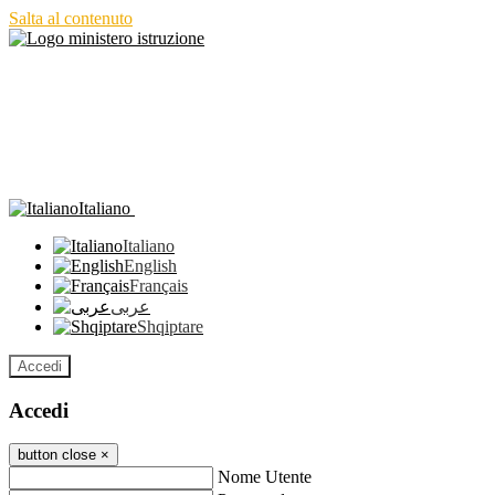
Salta al contenuto
Italiano
Italiano
English
Français
عربى
Shqiptare
Accedi
Accedi
button close
×
Nome Utente