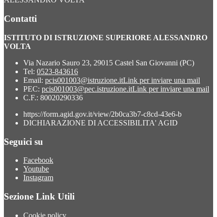
Contatti
ISTITUTO DI ISTRUZIONE SUPERIORE ALESSANDRO
VOLTA
Via Nazario Sauro 23, 29015 Castel San Giovanni (PC)
Tel:
0523-843616
Email:
pcis001003@istruzione.it
Link per inviare una mail
PEC:
pcis001003@pec.istruzione.it
Link per inviare una mail
C.F.: 80020290336
https://form.agid.gov.it/view/2b0ca3b7-c8cd-43e6-b
DICHIARAZIONE DI ACCESSIBILITA' AGID
Seguici su
Facebook
Youtube
Instagram
Sezione Link Utili
Cookie policy