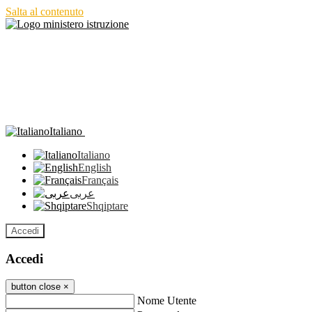
Salta al contenuto
Italiano
Italiano
English
Français
عربى
Shqiptare
Accedi
Accedi
button close
×
Nome Utente