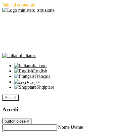
Salta al contenuto
Italiano
Italiano
English
Français
عربى
Shqiptare
Accedi
Accedi
button close
×
Nome Utente