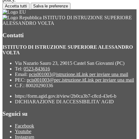
Accetta tutti
Salva le preferenze
ISTITUTO DI ISTRUZIONE SUPERIORE
ALESSANDRO VOLTA
Contatti
ISTITUTO DI ISTRUZIONE SUPERIORE ALESSANDRO
VOLTA
Via Nazario Sauro 23, 29015 Castel San Giovanni (PC)
Tel:
0523-843616
Email:
pcis001003@istruzione.it
Link per inviare una mail
PEC:
pcis001003@pec.istruzione.it
Link per inviare una mail
C.F.: 80020290336
https://form.agid.gov.it/view/2b0ca3b7-c8cd-43e6-b
DICHIARAZIONE DI ACCESSIBILITA' AGID
Seguici su
Facebook
Youtube
Instagram