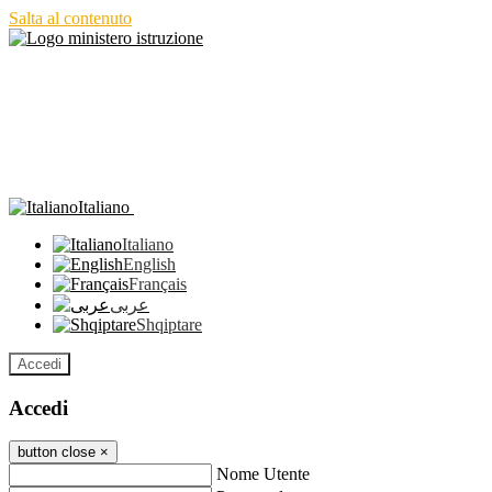
Salta al contenuto
Italiano
Italiano
English
Français
عربى
Shqiptare
Accedi
Accedi
button close
×
Nome Utente