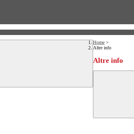
Home
>
Altre info
Altre info