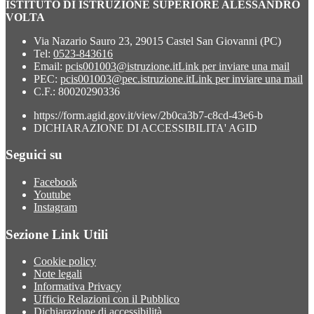
ISTITUTO DI ISTRUZIONE SUPERIORE ALESSANDRO
VOLTA
Via Nazario Sauro 23, 29015 Castel San Giovanni (PC)
Tel:
0523-843616
Email:
pcis001003@istruzione.it
Link per inviare una mail
PEC:
pcis001003@pec.istruzione.it
Link per inviare una mail
C.F.: 80020290336
https://form.agid.gov.it/view/2b0ca3b7-c8cd-43e6-b
DICHIARAZIONE DI ACCESSIBILITA' AGID
Seguici su
Facebook
Youtube
Instagram
Sezione Link Utili
Cookie policy
Note legali
Informativa Privacy
Ufficio Relazioni con il Pubblico
Dichiarazione di accessibilità