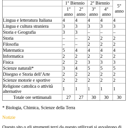
1° Biennio
2° Biennio
5°
1°
2°
3°
4°
anno
anno
anno
anno
anno
Lingua e letteratura Italiana
4
4
4
4
4
Lingua e cultura straniera
3
3
3
3
3
Storia e Geografia
3
3
–
–
–
Storia
–
–
2
2
2
Filosofia
–
–
2
2
2
Matematica
5
4
4
4
4
Informatica
2
2
2
2
2
Fisica
2
2
3
3
3
Scienze naturali*
3
4
5
5
5
Disegno e Storia dell’Arte
2
2
2
2
2
Scienze motorie e sportive
2
2
2
2
2
Religione cattolica o attività
1
1
1
1
1
alternative
Totale ore settimanali
27
27
30
30
30
* Biologia, Chimica, Scienze della Terra
Notizie
Questo sito o gli strumenti terzi da questo utilizzati si avvalgono di