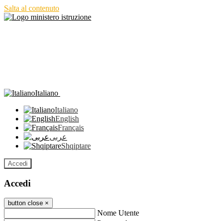
Salta al contenuto
Italiano
Italiano
English
Français
عربى
Shqiptare
Accedi
Accedi
button close
×
Nome Utente