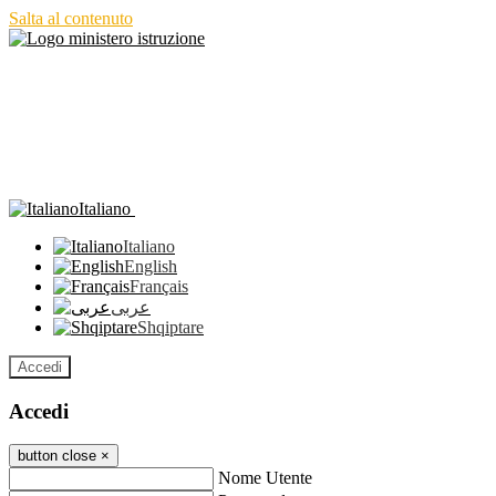
Salta al contenuto
Italiano
Italiano
English
Français
عربى
Shqiptare
Accedi
Accedi
button close
×
Nome Utente