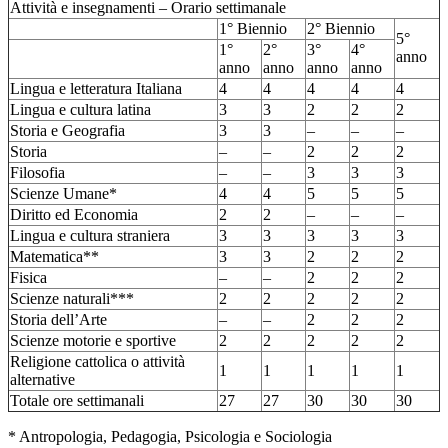
Attività e insegnamenti – Orario settimanale
1° Biennio
2° Biennio
5°
1°
2°
3°
4°
anno
anno
anno
anno
anno
Lingua e letteratura Italiana
4
4
4
4
4
Lingua e cultura latina
3
3
2
2
2
Storia e Geografia
3
3
–
–
–
Storia
–
–
2
2
2
Filosofia
–
–
3
3
3
Scienze Umane*
4
4
5
5
5
Diritto ed Economia
2
2
–
–
–
Lingua e cultura straniera
3
3
3
3
3
Matematica**
3
3
2
2
2
Fisica
–
–
2
2
2
Scienze naturali***
2
2
2
2
2
Storia dell’Arte
–
–
2
2
2
Scienze motorie e sportive
2
2
2
2
2
Religione cattolica o attività
1
1
1
1
1
alternative
Totale ore settimanali
27
27
30
30
30
* Antropologia, Pedagogia, Psicologia e Sociologia