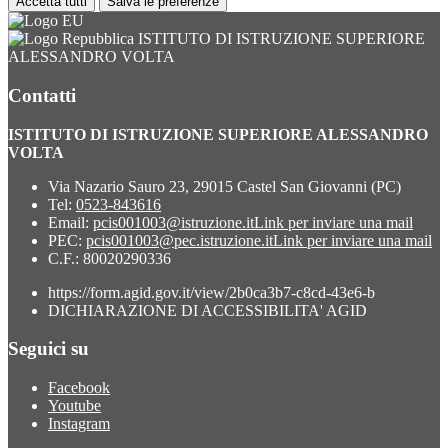
Accetta tutti
Salva le preferenze
ISTITUTO DI ISTRUZIONE SUPERIORE
ALESSANDRO VOLTA
Contatti
ISTITUTO DI ISTRUZIONE SUPERIORE ALESSANDRO
VOLTA
Via Nazario Sauro 23, 29015 Castel San Giovanni (PC)
Tel:
0523-843616
Email:
pcis001003@istruzione.it
Link per inviare una mail
PEC:
pcis001003@pec.istruzione.it
Link per inviare una mail
C.F.: 80020290336
https://form.agid.gov.it/view/2b0ca3b7-c8cd-43e6-b
DICHIARAZIONE DI ACCESSIBILITA' AGID
Seguici su
Facebook
Youtube
Instagram