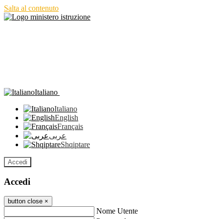
Salta al contenuto
Italiano
Italiano
English
Français
عربى
Shqiptare
Accedi
Accedi
button close
×
Nome Utente