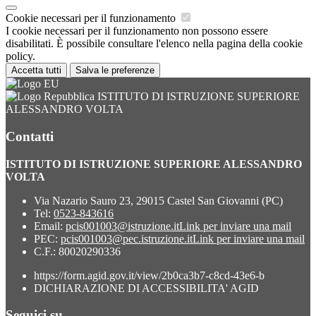
Cookie necessari per il funzionamento
I cookie necessari per il funzionamento non possono essere
disabilitati. È possibile consultare l'elenco nella pagina della cookie
policy.
Accetta tutti
Salva le preferenze
ISTITUTO DI ISTRUZIONE SUPERIORE
ALESSANDRO VOLTA
Contatti
ISTITUTO DI ISTRUZIONE SUPERIORE ALESSANDRO
VOLTA
Via Nazario Sauro 23, 29015 Castel San Giovanni (PC)
Tel:
0523-843616
Email:
pcis001003@istruzione.it
Link per inviare una mail
PEC:
pcis001003@pec.istruzione.it
Link per inviare una mail
C.F.: 80020290336
https://form.agid.gov.it/view/2b0ca3b7-c8cd-43e6-b
DICHIARAZIONE DI ACCESSIBILITA' AGID
Seguici su