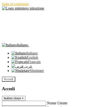
Salta al contenuto
Italiano
Italiano
English
Français
عربى
Shqiptare
Accedi
Accedi
button close
×
Nome Utente