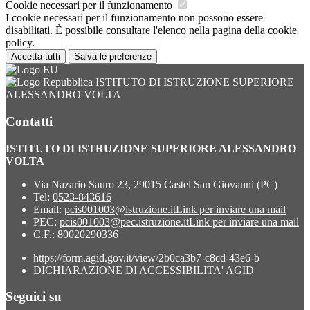
Cookie necessari per il funzionamento
I cookie necessari per il funzionamento non possono essere
disabilitati. È possibile consultare l'elenco nella pagina della cookie
policy.
Accetta tutti
Salva le preferenze
ISTITUTO DI ISTRUZIONE SUPERIORE
ALESSANDRO VOLTA
Contatti
ISTITUTO DI ISTRUZIONE SUPERIORE ALESSANDRO
VOLTA
Via Nazario Sauro 23, 29015 Castel San Giovanni (PC)
Tel:
0523-843616
Email:
pcis001003@istruzione.it
Link per inviare una mail
PEC:
pcis001003@pec.istruzione.it
Link per inviare una mail
C.F.: 80020290336
https://form.agid.gov.it/view/2b0ca3b7-c8cd-43e6-b
DICHIARAZIONE DI ACCESSIBILITA' AGID
Seguici su