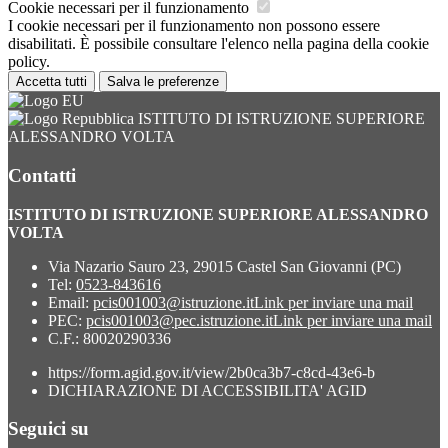
Cookie necessari per il funzionamento
I cookie necessari per il funzionamento non possono essere
disabilitati. È possibile consultare l'elenco nella pagina della cookie
policy.
Accetta tutti
Salva le preferenze
ISTITUTO DI ISTRUZIONE SUPERIORE
ALESSANDRO VOLTA
Contatti
ISTITUTO DI ISTRUZIONE SUPERIORE ALESSANDRO
VOLTA
Via Nazario Sauro 23, 29015 Castel San Giovanni (PC)
Tel:
0523-843616
Email:
pcis001003@istruzione.it
Link per inviare una mail
PEC:
pcis001003@pec.istruzione.it
Link per inviare una mail
C.F.: 80020290336
https://form.agid.gov.it/view/2b0ca3b7-c8cd-43e6-b
DICHIARAZIONE DI ACCESSIBILITA' AGID
Seguici su