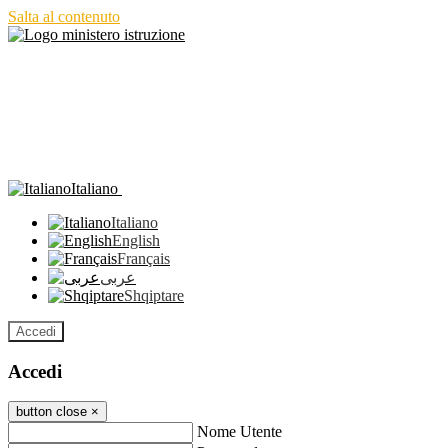
Salta al contenuto
Italiano
Italiano
English
Français
عربى
Shqiptare
Accedi
Accedi
button close
×
Nome Utente