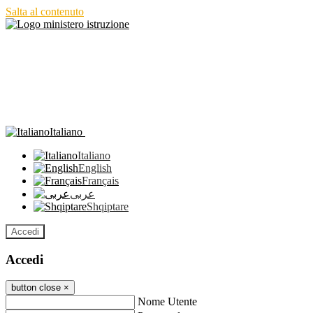
Salta al contenuto
Italiano
Italiano
English
Français
عربى
Shqiptare
Accedi
Accedi
button close
×
Nome Utente