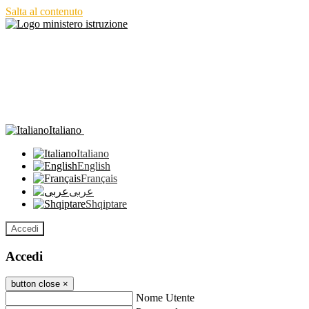
Salta al contenuto
Italiano
Italiano
English
Français
عربى
Shqiptare
Accedi
Accedi
button close
×
Nome Utente