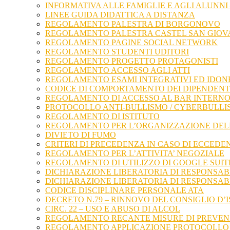
INFORMATIVA ALLE FAMIGLIE E AGLI ALUNNI 
LINEE GUIDA DIDATTICA A DISTANZA
REGOLAMENTO PALESTRA DI BORGONOVO
REGOLAMENTO PALESTRA CASTEL SAN GIOV
REGOLAMENTO PAGINE SOCIAL NETWORK
REGOLAMENTO STUDENTI UDITORI
REGOLAMENTO PROGETTO PROTAGONISTI
REGOLAMENTO ACCESSO AGLI ATTI
REGOLAMENTO ESAMI INTEGRATIVI ED IDONE
CODICE DI COMPORTAMENTO DEI DIPENDENT
REGOLAMENTO DI ACCESSO AL BAR INTERNO 
PROTOCOLLO ANTI-BULLISMO / CYBERBULLI
REGOLAMENTO DI ISTITUTO
REGOLAMENTO PER L’ORGANIZZAZIONE DELLE
DIVIETO DI FUMO
CRITERI DI PRECEDENZA IN CASO DI ECCEDE
REGOLAMENTO PER L’ATTIVITA’ NEGOZIALE
REGOLAMENTO DI UTILIZZO DI GOOGLE SUIT
DICHIARAZIONE LIBERATORIA DI RESPONSABI
DICHIARAZIONE LIBERATORIA DI RESPONSAB
CODICE DISCIPLINARE PERSONALE ATA
DECRETO N.79 – RINNOVO DEL CONSIGLIO D’
CIRC. 22 – USO E ABUSO DI ALCOL
REGOLAMENTO RECANTE MISURE DI PREVENZ
REGOLAMENTO APPLICAZIONE PROTOCOLLO 