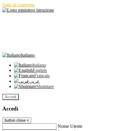
Salta al contenuto
Italiano
Italiano
English
Français
عربى
Shqiptare
Accedi
Accedi
button close
×
Nome Utente