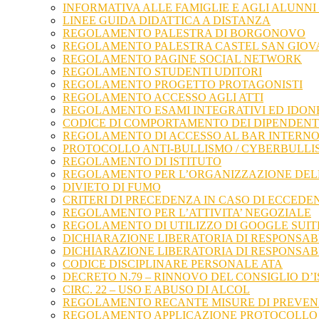
INFORMATIVA ALLE FAMIGLIE E AGLI ALUNNI 
LINEE GUIDA DIDATTICA A DISTANZA
REGOLAMENTO PALESTRA DI BORGONOVO
REGOLAMENTO PALESTRA CASTEL SAN GIOV
REGOLAMENTO PAGINE SOCIAL NETWORK
REGOLAMENTO STUDENTI UDITORI
REGOLAMENTO PROGETTO PROTAGONISTI
REGOLAMENTO ACCESSO AGLI ATTI
REGOLAMENTO ESAMI INTEGRATIVI ED IDONE
CODICE DI COMPORTAMENTO DEI DIPENDENT
REGOLAMENTO DI ACCESSO AL BAR INTERNO 
PROTOCOLLO ANTI-BULLISMO / CYBERBULLI
REGOLAMENTO DI ISTITUTO
REGOLAMENTO PER L’ORGANIZZAZIONE DELLE
DIVIETO DI FUMO
CRITERI DI PRECEDENZA IN CASO DI ECCEDE
REGOLAMENTO PER L’ATTIVITA’ NEGOZIALE
REGOLAMENTO DI UTILIZZO DI GOOGLE SUIT
DICHIARAZIONE LIBERATORIA DI RESPONSABI
DICHIARAZIONE LIBERATORIA DI RESPONSAB
CODICE DISCIPLINARE PERSONALE ATA
DECRETO N.79 – RINNOVO DEL CONSIGLIO D’
CIRC. 22 – USO E ABUSO DI ALCOL
REGOLAMENTO RECANTE MISURE DI PREVENZ
REGOLAMENTO APPLICAZIONE PROTOCOLLO 