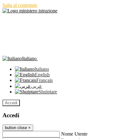
Salta al contenuto
Italiano
Italiano
English
Français
عربى
Shqiptare
Accedi
Accedi
button close
×
Nome Utente