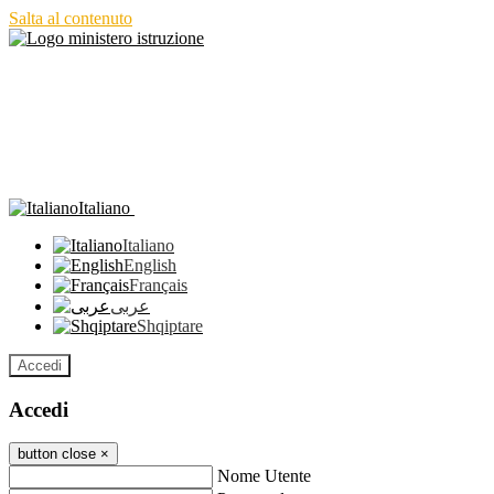
Salta al contenuto
Italiano
Italiano
English
Français
عربى
Shqiptare
Accedi
Accedi
button close
×
Nome Utente