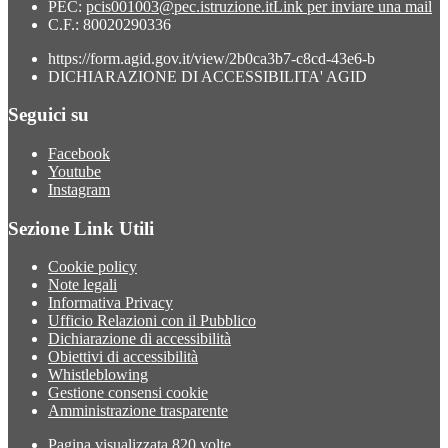
PEC:
pcis001003@pec.istruzione.it
Link per inviare una mail
C.F.: 80020290336
https://form.agid.gov.it/view/2b0ca3b7-c8cd-43e6-b
DICHIARAZIONE DI ACCESSIBILITA' AGID
Seguici su
Facebook
Youtube
Instagram
Sezione Link Utili
Cookie policy
Note legali
Informativa Privacy
Ufficio Relazioni con il Pubblico
Dichiarazione di accessibilità
Obiettivi di accessibilità
Whistleblowing
Gestione consensi cookie
Amministrazione trasparente
Pagina visualizzata
820
volte