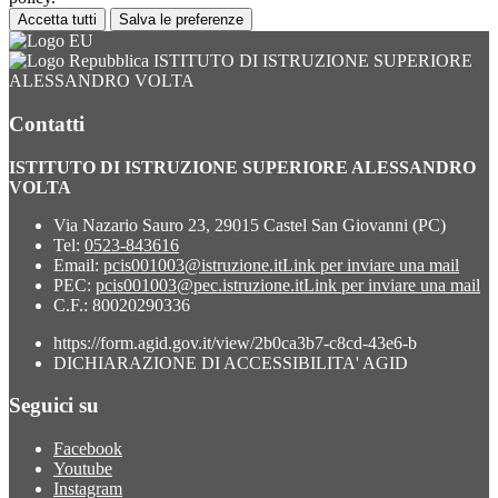
Accetta tutti
Salva le preferenze
ISTITUTO DI ISTRUZIONE SUPERIORE
ALESSANDRO VOLTA
Contatti
ISTITUTO DI ISTRUZIONE SUPERIORE ALESSANDRO
VOLTA
Via Nazario Sauro 23, 29015 Castel San Giovanni (PC)
Tel:
0523-843616
Email:
pcis001003@istruzione.it
Link per inviare una mail
PEC:
pcis001003@pec.istruzione.it
Link per inviare una mail
C.F.: 80020290336
https://form.agid.gov.it/view/2b0ca3b7-c8cd-43e6-b
DICHIARAZIONE DI ACCESSIBILITA' AGID
Seguici su
Facebook
Youtube
Instagram