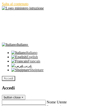
Salta al contenuto
Italiano
Italiano
English
Français
عربى
Shqiptare
Accedi
Accedi
button close
×
Nome Utente