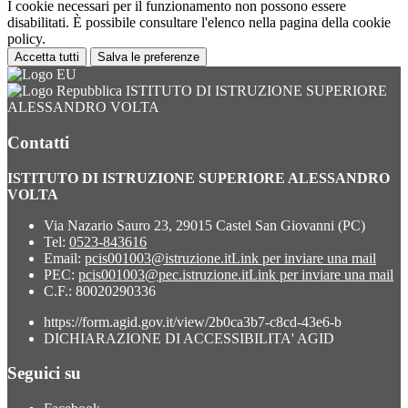
I cookie necessari per il funzionamento non possono essere
disabilitati. È possibile consultare l'elenco nella pagina della cookie
policy.
Accetta tutti
Salva le preferenze
ISTITUTO DI ISTRUZIONE SUPERIORE
ALESSANDRO VOLTA
Contatti
ISTITUTO DI ISTRUZIONE SUPERIORE ALESSANDRO
VOLTA
Via Nazario Sauro 23, 29015 Castel San Giovanni (PC)
Tel:
0523-843616
Email:
pcis001003@istruzione.it
Link per inviare una mail
PEC:
pcis001003@pec.istruzione.it
Link per inviare una mail
C.F.: 80020290336
https://form.agid.gov.it/view/2b0ca3b7-c8cd-43e6-b
DICHIARAZIONE DI ACCESSIBILITA' AGID
Seguici su