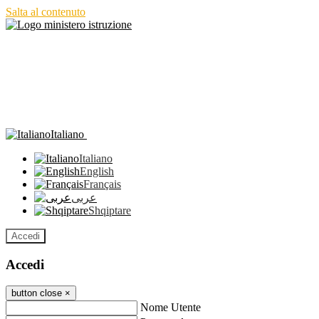
Salta al contenuto
Italiano
Italiano
English
Français
عربى
Shqiptare
Accedi
Accedi
button close
×
Nome Utente