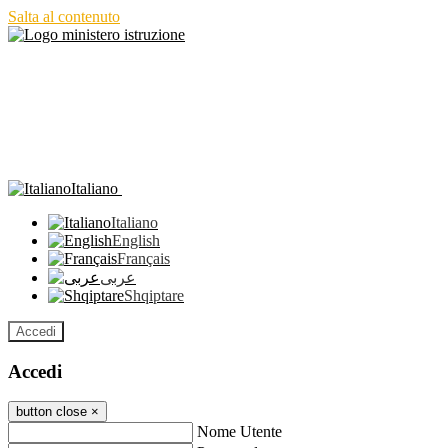
Salta al contenuto
Italiano
Italiano
English
Français
عربى
Shqiptare
Accedi
Accedi
button close
×
Nome Utente