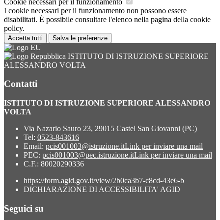
Cookie necessari per il funzionamento
I cookie necessari per il funzionamento non possono essere
disabilitati. È possibile consultare l'elenco nella pagina della cookie
policy.
Accetta tutti
Salva le preferenze
ISTITUTO DI ISTRUZIONE SUPERIORE
ALESSANDRO VOLTA
Contatti
ISTITUTO DI ISTRUZIONE SUPERIORE ALESSANDRO
VOLTA
Via Nazario Sauro 23, 29015 Castel San Giovanni (PC)
Tel:
0523-843616
Email:
pcis001003@istruzione.it
Link per inviare una mail
PEC:
pcis001003@pec.istruzione.it
Link per inviare una mail
C.F.: 80020290336
https://form.agid.gov.it/view/2b0ca3b7-c8cd-43e6-b
DICHIARAZIONE DI ACCESSIBILITA' AGID
Seguici su