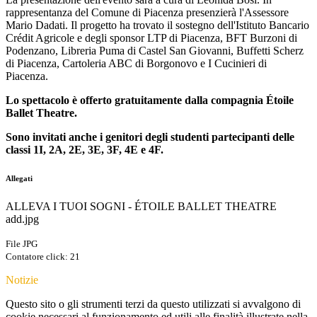
rappresentanza del Comune di Piacenza presenzierà l'Assessore
Mario Dadati. Il progetto ha trovato il sostegno dell'Istituto Bancario
Crédit Agricole e degli sponsor LTP di Piacenza, BFT Burzoni di
Podenzano, Libreria Puma di Castel San Giovanni, Buffetti Scherz
di Piacenza, Cartoleria ABC di Borgonovo e I Cucinieri di
Piacenza.
Lo spettacolo è offerto gratuitamente dalla compagnia Étoile
Ballet Theatre.
Sono invitati anche i genitori degli studenti partecipanti delle
classi
1I, 2A, 2E, 3E, 3F, 4E e 4F
.
Allegati
ALLEVA I TUOI SOGNI - ÉTOILE BALLET THEATRE
add.jpg
File JPG
Contatore click: 21
Notizie
Questo sito o gli strumenti terzi da questo utilizzati si avvalgono di
cookie necessari al funzionamento ed utili alle finalità illustrate nella