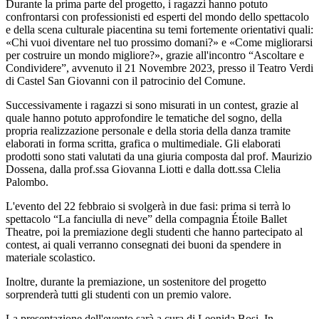
Durante la prima parte del progetto, i ragazzi hanno potuto
confrontarsi con professionisti ed esperti del mondo dello spettacolo
e della scena culturale piacentina su temi fortemente orientativi quali:
«Chi vuoi diventare nel tuo prossimo domani?» e «Come migliorarsi
per costruire un mondo migliore?», grazie all'incontro “
Ascoltare e
Condividere”
, avvenuto il 21 Novembre 2023, presso il Teatro Verdi
di Castel San Giovanni con il patrocinio del Comune.
Successivamente i ragazzi si sono misurati in un contest, grazie al
quale hanno potuto approfondire le tematiche del sogno, della
propria realizzazione personale e della storia della danza tramite
elaborati in forma scritta, grafica o multimediale. Gli elaborati
prodotti sono stati valutati da una giuria composta dal prof. Maurizio
Dossena, dalla prof.ssa Giovanna Liotti e dalla dott.ssa Clelia
Palombo.
L'evento del 22 febbraio si svolgerà in due fasi: prima si terrà lo
spettacolo “
La fanciulla di neve”
della compagnia Étoile Ballet
Theatre, poi la premiazione degli studenti che hanno partecipato al
contest, ai quali verranno consegnati dei buoni da spendere in
materiale scolastico.
Inoltre, durante la premiazione, un sostenitore del progetto
sorprenderà tutti gli studenti con un premio valore.
La presentazione dell'evento sarà a cura di Leonida Bosi. In