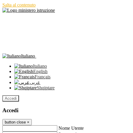
Salta al contenuto
Italiano
Italiano
English
Français
عربى
Shqiptare
Accedi
Accedi
button close
×
Nome Utente