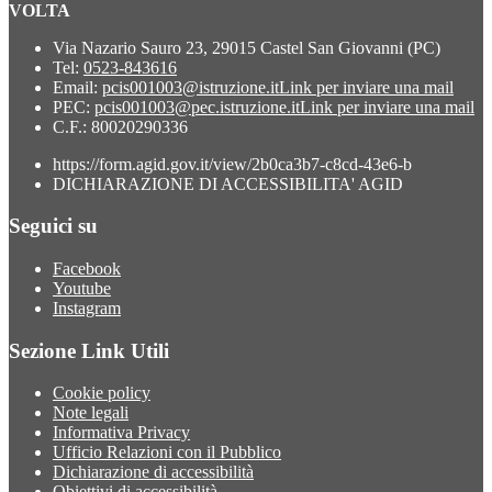
VOLTA
Via Nazario Sauro 23, 29015 Castel San Giovanni (PC)
Tel:
0523-843616
Email:
pcis001003@istruzione.it
Link per inviare una mail
PEC:
pcis001003@pec.istruzione.it
Link per inviare una mail
C.F.: 80020290336
https://form.agid.gov.it/view/2b0ca3b7-c8cd-43e6-b
DICHIARAZIONE DI ACCESSIBILITA' AGID
Seguici su
Facebook
Youtube
Instagram
Sezione Link Utili
Cookie policy
Note legali
Informativa Privacy
Ufficio Relazioni con il Pubblico
Dichiarazione di accessibilità
Obiettivi di accessibilità