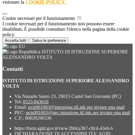
visionare la
COOKIE POLICY
.
Cookie necessari per il funzionamento
I cookie necessari per il funzionamento non possono essere
disabilitati. È possibile consultare l'elenco nella pagina della cookie
policy.
Accetta tutti
Salva le preferenze
ISTITUTO DI ISTRUZIONE SUPERIORE
ALESSANDRO VOLTA
Contatti
ISTITUTO DI ISTRUZIONE SUPERIORE ALESSANDRO
VOLTA
Via Nazario Sauro 23, 29015 Castel San Giovanni (PC)
Tel:
0523-843616
Email:
pcis001003@istruzione.it
Link per inviare una mail
PEC:
pcis001003@pec.istruzione.it
Link per inviare una mail
C.F.: 80020290336
https://form.agid.gov.it/view/2b0ca3b7-c8cd-43e6-b
DICHIARAZIONE DI ACCESSIBILITA' AGID