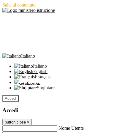
Salta al contenuto
Italiano
Italiano
English
Français
عربى
Shqiptare
Accedi
Accedi
button close
×
Nome Utente