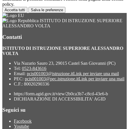
policy.
Accetta tutti
Salva le preferenze
ISTITUTO DI ISTRUZIONE SUPERIORE
ALESSANDRO VOLTA
Contatti
ISTITUTO DI ISTRUZIONE SUPERIORE ALESSANDRO
VOLTA
Via Nazario Sauro 23, 29015 Castel San Giovanni (PC)
Tel:
0523-843616
Email:
pcis001003@istruzione.it
Link per inviare una mail
PEC:
pcis001003@pec.istruzione.it
Link per inviare una mail
C.F.: 80020290336
https://form.agid.gov.it/view/2b0ca3b7-c8cd-43e6-b
DICHIARAZIONE DI ACCESSIBILITA' AGID
Seguici su
Facebook
Youtube