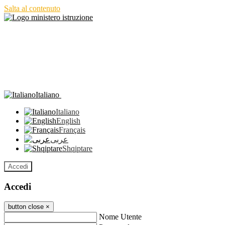
Salta al contenuto
Italiano
Italiano
English
Français
عربى
Shqiptare
Accedi
Accedi
button close
×
Nome Utente