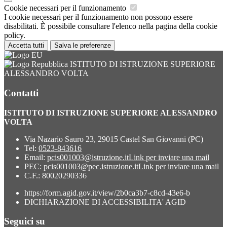
Cookie necessari per il funzionamento
I cookie necessari per il funzionamento non possono essere
disabilitati. È possibile consultare l'elenco nella pagina della cookie
policy.
Accetta tutti
Salva le preferenze
ISTITUTO DI ISTRUZIONE SUPERIORE
ALESSANDRO VOLTA
Contatti
ISTITUTO DI ISTRUZIONE SUPERIORE ALESSANDRO
VOLTA
Via Nazario Sauro 23, 29015 Castel San Giovanni (PC)
Tel:
0523-843616
Email:
pcis001003@istruzione.it
Link per inviare una mail
PEC:
pcis001003@pec.istruzione.it
Link per inviare una mail
C.F.: 80020290336
https://form.agid.gov.it/view/2b0ca3b7-c8cd-43e6-b
DICHIARAZIONE DI ACCESSIBILITA' AGID
Seguici su