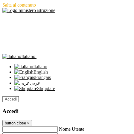
Salta al contenuto
Italiano
Italiano
English
Français
عربى
Shqiptare
Accedi
Accedi
button close
×
Nome Utente