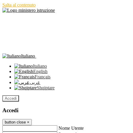
Salta al contenuto
Italiano
Italiano
English
Français
عربى
Shqiptare
Accedi
Accedi
button close
×
Nome Utente