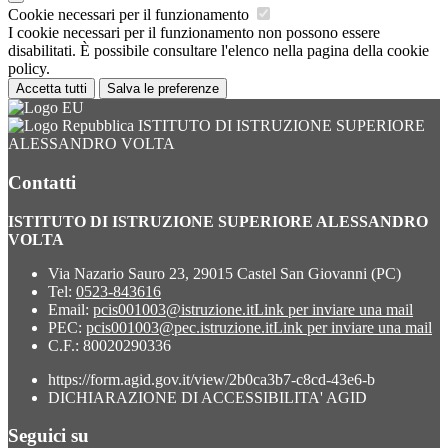
Cookie necessari per il funzionamento
I cookie necessari per il funzionamento non possono essere
disabilitati. È possibile consultare l'elenco nella pagina della cookie
policy.
Accetta tutti
Salva le preferenze
ISTITUTO DI ISTRUZIONE SUPERIORE
ALESSANDRO VOLTA
Contatti
ISTITUTO DI ISTRUZIONE SUPERIORE ALESSANDRO
VOLTA
Via Nazario Sauro 23, 29015 Castel San Giovanni (PC)
Tel:
0523-843616
Email:
pcis001003@istruzione.it
Link per inviare una mail
PEC:
pcis001003@pec.istruzione.it
Link per inviare una mail
C.F.: 80020290336
https://form.agid.gov.it/view/2b0ca3b7-c8cd-43e6-b
DICHIARAZIONE DI ACCESSIBILITA' AGID
Seguici su