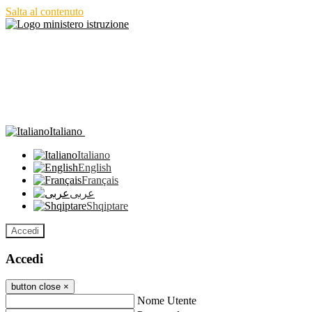
Salta al contenuto
Italiano
Italiano
English
Français
عربى
Shqiptare
Accedi
Accedi
button close
×
Nome Utente