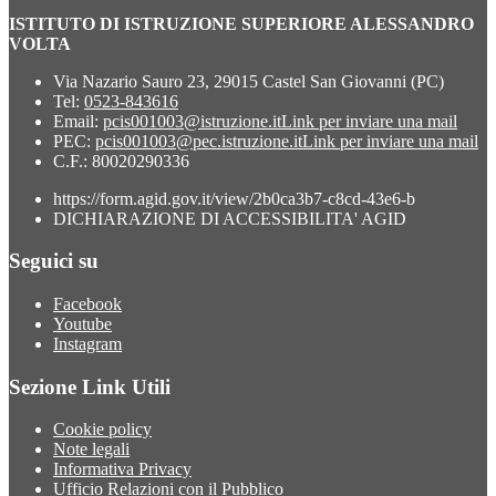
ISTITUTO DI ISTRUZIONE SUPERIORE ALESSANDRO
VOLTA
Via Nazario Sauro 23, 29015 Castel San Giovanni (PC)
Tel:
0523-843616
Email:
pcis001003@istruzione.it
Link per inviare una mail
PEC:
pcis001003@pec.istruzione.it
Link per inviare una mail
C.F.: 80020290336
https://form.agid.gov.it/view/2b0ca3b7-c8cd-43e6-b
DICHIARAZIONE DI ACCESSIBILITA' AGID
Seguici su
Facebook
Youtube
Instagram
Sezione Link Utili
Cookie policy
Note legali
Informativa Privacy
Ufficio Relazioni con il Pubblico