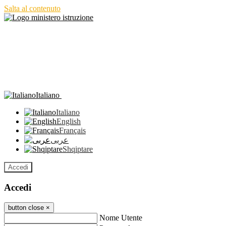
Salta al contenuto
Italiano
Italiano
English
Français
عربى
Shqiptare
Accedi
Accedi
button close
×
Nome Utente