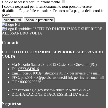
Cookie necessari per il funzionamento
I cookie necessari per il funzionamento non possono essere
disabilitati. È possibile consultare l'elenco nella pagina della cookie
policy.
Accetta tutti
Salva le preferenze
ISTITUTO DI ISTRUZIONE SUPERIORE
ALESSANDRO VOLTA
Contatti
ISTITUTO DI ISTRUZIONE SUPERIORE ALESSANDRO
VOLTA
Via Nazario Sauro 23, 29015 Castel San Giovanni (PC)
Tel:
0523-843616
Email:
pcis001003@istruzione.it
Link per inviare una mail
PEC:
pcis001003@pec.istruzione.it
Link per inviare una mail
C.F.: 80020290336
https://form.agid.gov.it/view/2b0ca3b7-c8cd-43e6-b
DICHIARAZIONE DI ACCESSIBILITA' AGID
Seguici su